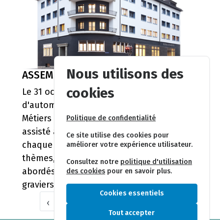
Nous utilisons des
ASSEMBLÉE D'AUTOMNE
cookies
Le 31 octobre passé a eu lieu l'assemblée
d'automne de l'AVGB au Bureau des
Métiers à Sion.Au total, 40 personnes ont
Politique de confidentialité
assisté à cette assemblée qui se déroule
Ce site utilise des cookies pour
chaque année en automne. Différents
améliorer votre expérience utilisateur.
thèmes, liés à notre association, ont été
Consultez notre
politique d'utilisation
abordés:filtres à particulesimportation de
des cookies
pour en savoir plus.
graviersformation pr...
Cookies essentiels
‹
1
2
3
4
5
6
›
Tout accepter