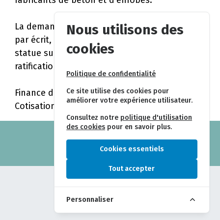
fabricants de béton et d'enrobés.
La demande d'admission doit être présentée,
Nous utilisons des
par écrit, au secrétariat de l'AVGB. Le Comité
cookies
statue sur les demandes, sous réserve de
ratification par l'assemblée générale.
Politique de confidentialité
Ce site utilise des cookies pour
Finance d'entrée : Fr. 400.-
améliorer votre expérience utilisateur.
Cotisation annuelle : minimum Fr. 600.-
Consultez notre
politique d'utilisation
des cookies
pour en savoir plus.
© 2026 AVGB - VWKB
création
FOY
Cookies essentiels
Tout accepter
Personnaliser